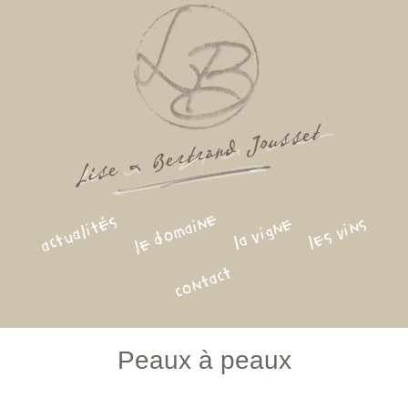
le domaine
actualités
la vigne
les vins
contact
Peaux à peaux