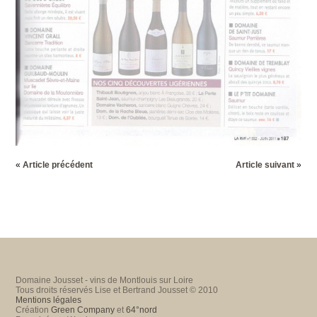
«
Article précédent
Article suivant
»
Domaine Jousset - vins de Montlouis sur Loire
Tous droits réservés Lise et Bertrand Jousset © 2010
Mentions légales
Création
Green Company
et
64°nord